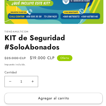
Abrir
elemento
TIENDAMULTICOM
multimedia
KIT de Seguridad
1
en
una
#SoloAbonados
ventana
modal
Precio
Precio
$19.000 CLP
$25.000 CLP
Oferta
habitual
de
Impuesto incluido.
oferta
Cantidad
Reducir
Aumentar
cantidad
cantidad
para
para
Agregar al carrito
KIT
KIT
de
de