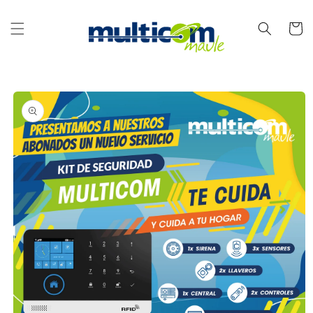
Ir
directamente
al contenido
Carrito
Ir
directamente
a la
información
del producto